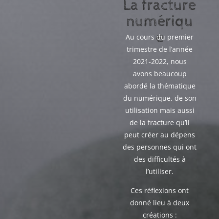
La fracture
numériqu
e
Au cours du premier
trimestre de l’année
2021-2022, nous
avons beaucoup
abordé la thématique
du numérique, de son
utilisation mais aussi
de la fracture qu’il
peut créer au dépens
des personnes qui ont
des difficultés à
l’utiliser.
Ces réflexions ont
donné lieu à deux
créations :