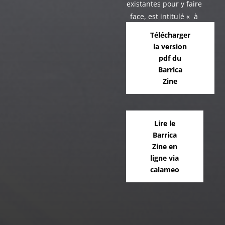
existantes pour y faire
face, est intitulé « à
l’assaut du
Télécharger
numérique ».
la version
pdf du
Barrica
Zine
Lire le
Barrica
Zine en
ligne via
calameo